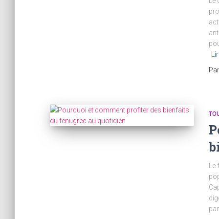
Le 
pro
act
ant
pou
Lir
Pa
TOU
P
b
Le 
pop
Cap
dig
par