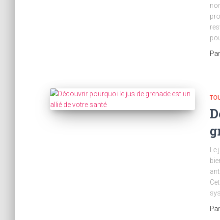
nom
pro
res
pou
Pa
TOU
D
g
Le 
bie
ant
Cet
sys
Pa