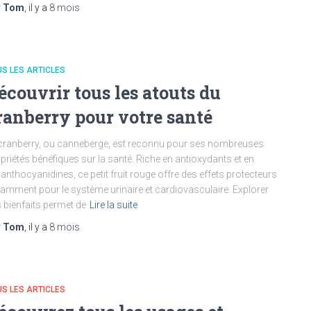
r
Tom
, il y a
8 mois
S LES ARTICLES
écouvrir tous les atouts du
ranberry pour votre santé
cranberry, ou canneberge, est reconnu pour ses nombreuses
priétés bénéfiques sur la santé. Riche en antioxydants et en
anthocyanidines, ce petit fruit rouge offre des effets protecteurs
amment pour le système urinaire et cardiovasculaire. Explorer
 bienfaits permet de
Lire la suite
r
Tom
, il y a
8 mois
S LES ARTICLES