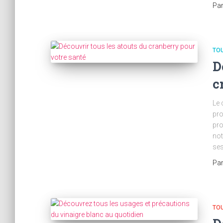
Pa
TOU
D
c
Le 
pro
pro
not
ses
Pa
TOU