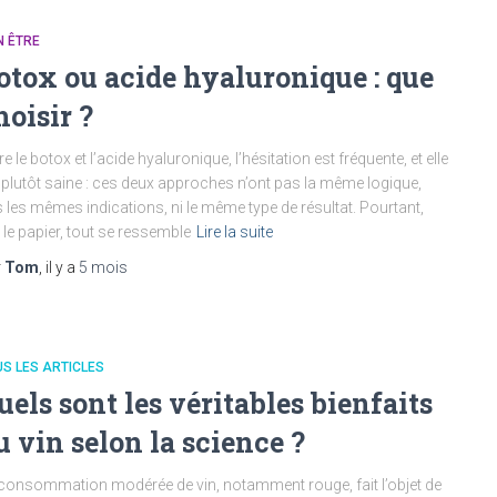
N ÊTRE
otox ou acide hyaluronique : que
hoisir ?
re le botox et l’acide hyaluronique, l’hésitation est fréquente, et elle
 plutôt saine : ces deux approches n’ont pas la même logique,
 les mêmes indications, ni le même type de résultat. Pourtant,
 le papier, tout se ressemble
Lire la suite
r
Tom
, il y a
5 mois
S LES ARTICLES
uels sont les véritables bienfaits
u vin selon la science ?
consommation modérée de vin, notamment rouge, fait l’objet de