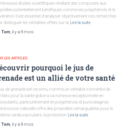
breuses études scientifiques révélant des composés aux
priétés potentiellement bénéfiques comme les polyphénols et le
vératrol. Il est essentiel d’analyser objectivement ces recherches
r distinguer les véritables effets sur la
Lire la suite
r
Tom
, il y a
8 mois
S LES ARTICLES
écouvrir pourquoi le jus de
renade est un allié de votre santé
jus de grenade est reconnu comme un véritable concentré de
nfaits pour la santé grâce à sa richesse exceptionnelle en
ioxydants, particulièrement en polyphénols et punicalagines.
te boisson naturelle offre des propriétés remarquables pour le
tème cardiovasculaire, la protection
Lire la suite
r
Tom
, il y a
8 mois