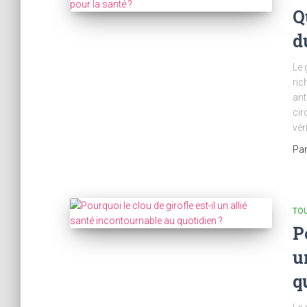
Q
d
Le 
ric
ant
cir
vér
Pa
TOU
P
u
q