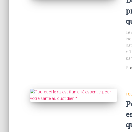
D
p
q
Le 
inc
nat
off
san
Pa
TOU
P
e
q