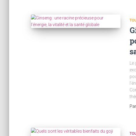
TOU
G
p
s
Le 
exc
pou
l’é
Com
thé
Pa
TOU