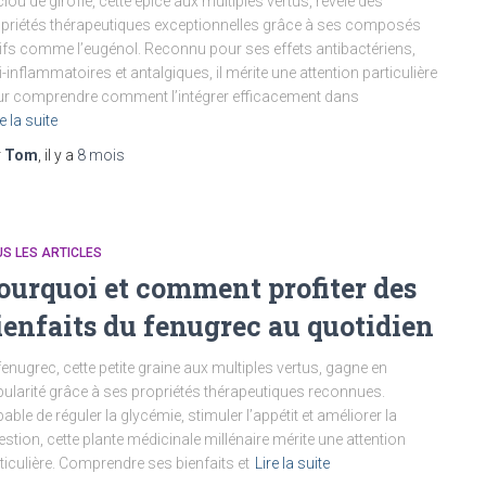
clou de girofle, cette épice aux multiples vertus, révèle des
priétés thérapeutiques exceptionnelles grâce à ses composés
ifs comme l’eugénol. Reconnu pour ses effets antibactériens,
i-inflammatoires et antalgiques, il mérite une attention particulière
r comprendre comment l’intégrer efficacement dans
e la suite
r
Tom
, il y a
8 mois
S LES ARTICLES
ourquoi et comment profiter des
ienfaits du fenugrec au quotidien
fenugrec, cette petite graine aux multiples vertus, gagne en
ularité grâce à ses propriétés thérapeutiques reconnues.
able de réguler la glycémie, stimuler l’appétit et améliorer la
estion, cette plante médicinale millénaire mérite une attention
ticulière. Comprendre ses bienfaits et
Lire la suite