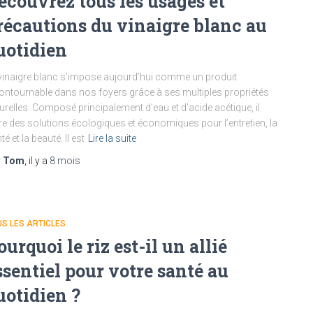
écouvrez tous les usages et
récautions du vinaigre blanc au
uotidien
vinaigre blanc s’impose aujourd’hui comme un produit
ontournable dans nos foyers grâce à ses multiples propriétés
urelles. Composé principalement d’eau et d’acide acétique, il
re des solutions écologiques et économiques pour l’entretien, la
té et la beauté. Il est
Lire la suite
r
Tom
, il y a
8 mois
S LES ARTICLES
ourquoi le riz est-il un allié
ssentiel pour votre santé au
uotidien ?