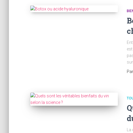
BIE
B
c
Ent
est
pas
sur
Pa
TOU
Q
d
La 