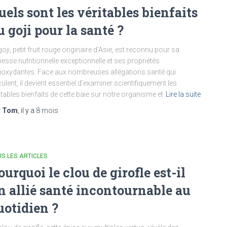
uels sont les véritables bienfaits
u goji pour la santé ?
goji, petit fruit rouge originaire d’Asie, est reconnu pour sa
hesse nutritionnelle exceptionnelle et ses propriétés
ioxydantes. Face aux nombreuses allégations santé qui
culent, il devient essentiel d’examiner scientifiquement les
itables bienfaits de cette baie sur notre organisme et
Lire la suite
r
Tom
, il y a
8 mois
S LES ARTICLES
ourquoi le clou de girofle est-il
n allié santé incontournable au
uotidien ?