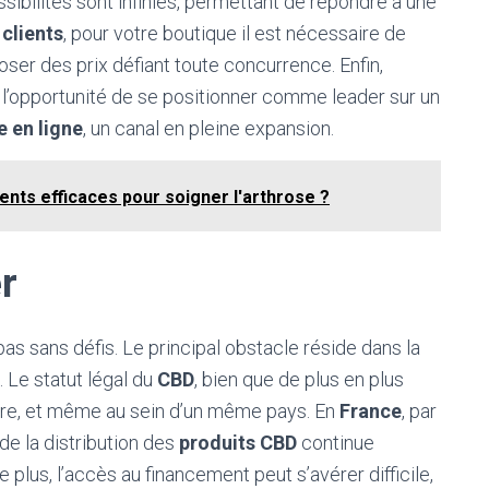
ssibilités sont infinies, permettant de répondre à une
clients
, pour votre boutique il est nécessaire de
poser des prix défiant toute concurrence. Enfin,
s l’opportunité de se positionner comme leader sur un
e en ligne
, un canal en pleine expansion.
ents efficaces pour soigner l'arthrose ?
r
 pas sans défis. Le principal obstacle réside dans la
Le statut légal du
CBD
, bien que de plus en plus
utre, et même au sein d’un même pays. En
France
, par
de la distribution des
produits CBD
continue
 plus, l’accès au financement peut s’avérer difficile,