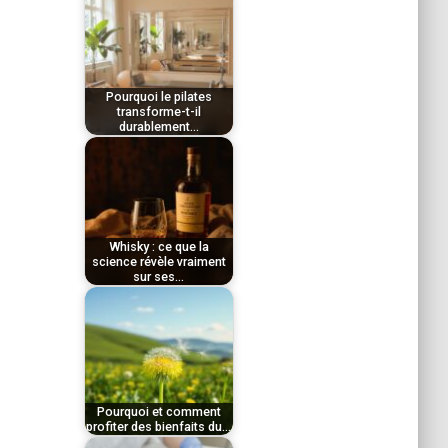
par
décembre 11, 2025
Le
Tom
cassis, petit fruit noir
Pourquoi le pilates
aux propriétés
transforme-t-il
durablement…
remarquables,
par
concentre une…
décembre 17, 2025
Le
Tom
ginseng, racine
Whisky : ce que la
millénaire reconnue
science révèle vraiment
sur ses…
pour ses propriétés
par
exceptionnelles, offre…
novembre 28, 2025
Le
Tom
pilates révolutionne
notre approche du
Pourquoi et comment
profiter des bienfaits du…
bien-être en combinant