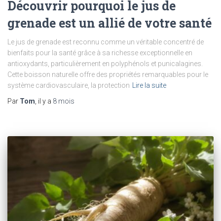
Découvrir pourquoi le jus de
grenade est un allié de votre santé
Le jus de grenade est reconnu comme un véritable concentré de
bienfaits pour la santé grâce à sa richesse exceptionnelle en
antioxydants, particulièrement en polyphénols et punicalagines.
Cette boisson naturelle offre des propriétés remarquables pour le
système cardiovasculaire, la protection
Lire la suite
Par
Tom
, il y a
8 mois