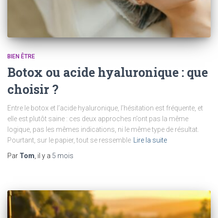
BIEN ÊTRE
Botox ou acide hyaluronique : que
choisir ?
Entre le botox et l’acide hyaluronique, l’hésitation est fréquente, et
elle est plutôt saine : ces deux approches n’ont pas la même
logique, pas les mêmes indications, ni le même type de résultat.
Pourtant, sur le papier, tout se ressemble
Lire la suite
Par
Tom
, il y a
5 mois