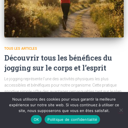
TOUS LES ARTICLES
Découvrir tous les bénéfices du
jogging sur le corps et l’esprit
Le jogging représente l’une des activités physiques les plus
accessibles et bénéfiques pour notre organisme. Cette pratique
sportive simple offre des avantages remarquables tant sur le plan
physique que mental. Il est essentiel d’explorer ces multiples
Nous utilisons des cookies pour vous garantir la meilleure
bienfaits pour comprendre pourquoi
Lire la suite
expérience sur notre site web. Si vous continuez à utiliser ce
site, nous supposerons que vous en êtes satisfait.
Par
Tom
, il y a
8 mois
OK
Politique de confidentialité