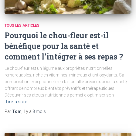
TOUS LES ARTICLES
Pourquoi le chou-fleur est-il
bénéfique pour la santé et
comment l’intégrer à ses repas ?
Le chou-fleur est un légume aux propriétés nutritionnelles
remarquables, riche en vitamines, minéraux et antioxydants. Sa
composition exceptionnelle en fait un allié précieux pour la santé,
offrant de nombreux bienfaits préventifs et thérapeutiques.
Découvrir ses atouts nutritionnels permet d’optimiser son
Lire la suite
Par
Tom
, il y a
8 mois