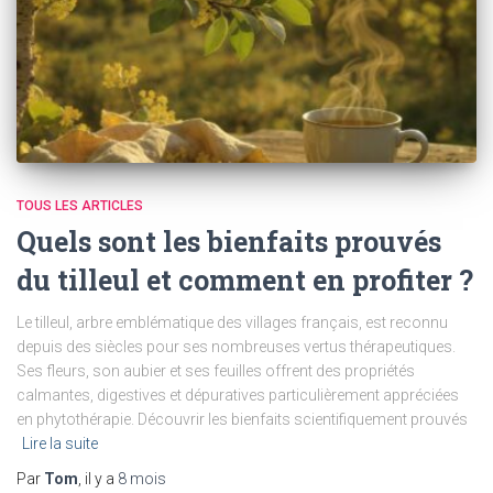
TOUS LES ARTICLES
Quels sont les bienfaits prouvés
du tilleul et comment en profiter ?
Le tilleul, arbre emblématique des villages français, est reconnu
depuis des siècles pour ses nombreuses vertus thérapeutiques.
Ses fleurs, son aubier et ses feuilles offrent des propriétés
calmantes, digestives et dépuratives particulièrement appréciées
en phytothérapie. Découvrir les bienfaits scientifiquement prouvés
Lire la suite
Par
Tom
, il y a
8 mois