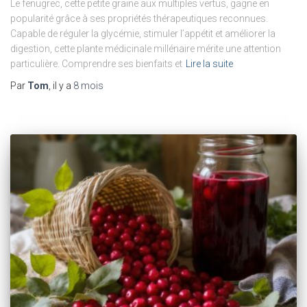
Le fenugrec, cette petite graine aux multiples vertus, gagne en
popularité grâce à ses propriétés thérapeutiques reconnues.
Capable de réguler la glycémie, stimuler l’appétit et améliorer la
digestion, cette plante médicinale millénaire mérite une attention
particulière. Comprendre ses bienfaits et
Lire la suite
Par
Tom
, il y a
8 mois