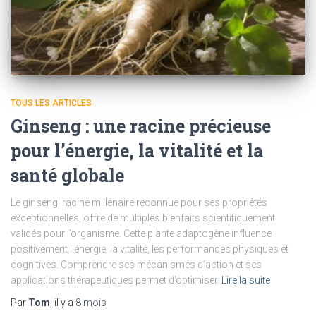
TOUS LES ARTICLES
Ginseng : une racine précieuse
pour l’énergie, la vitalité et la
santé globale
Le ginseng, racine millénaire reconnue pour ses propriétés
exceptionnelles, offre de multiples bienfaits scientifiquement
validés pour l’organisme. Cette plante adaptogène influence
positivement l’énergie, la vitalité, les performances physiques et
cognitives. Comprendre ses mécanismes d’action et ses
applications thérapeutiques permet d’optimiser
Lire la suite
Par
Tom
, il y a
8 mois