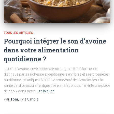
TOUS LES ARTICLES
Pourquoi intégrer le son d’avoine
dans votre alimentation
quotidienne ?
Le son d’avoine, enveloppe externe du grain transformé, se
distingue par sa richesse exceptionnelle en fibres et ses propriétés
nutritionnelles uniques. Véritable concentré de bienfaits pour la
santé cardiovasculaire, digestive et métabolique, il mérite une place
de choix dans notre
Lire la suite
Par
Tom
, il y a
8 mois