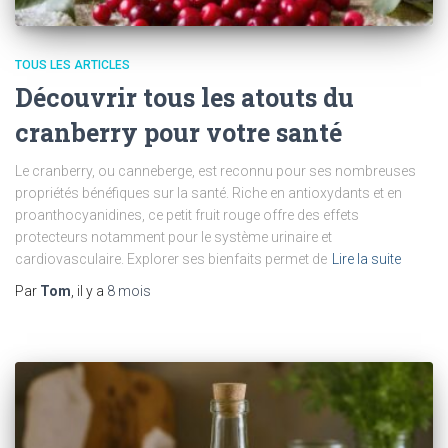
TOUS LES ARTICLES
Découvrir tous les atouts du
cranberry pour votre santé
Le cranberry, ou canneberge, est reconnu pour ses nombreuses
propriétés bénéfiques sur la santé. Riche en antioxydants et en
proanthocyanidines, ce petit fruit rouge offre des effets
protecteurs notamment pour le système urinaire et
cardiovasculaire. Explorer ses bienfaits permet de
Lire la suite
Par
Tom
, il y a
8 mois