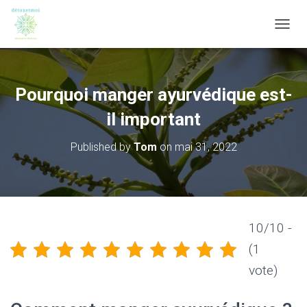
OUVRI
Pourquoi manger ayurvédique est-
il important
Published by
Tom
on
mai 31, 2022
10/10 -
(1
vote)