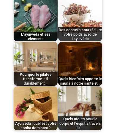
par
par
Tom
Tom
Des conseils pour réduire
L'ayurveda et ses
votre poids avec de
éléments
l’ayurvéda
par
par
mars 23, 2026
Entre le
novembre 27, 2025
Tom
Tom
botox et l’acide
Pratiquer une activité
Pourquoi le pilates
hyaluronique,
physique régulière
transforme-t-il
Quels bienfaits apporte le
durablement…
sauna à notre santé et…
l’hésitation est
procure de nombreux
par
par
fréquente, et…
avantages tant…
mai 31, 2022
Quel
mai 30, 2022
Comment
Tom
Tom
élément Ayurveda ?
perdre du poids avec
Quels atouts pour le
L’ayurveda est
de l'ayurveda En
Ayurveda : quel est votre
corps et l’esprit à travers
dosha dominant ?
la…
considéré comme une
matière de…