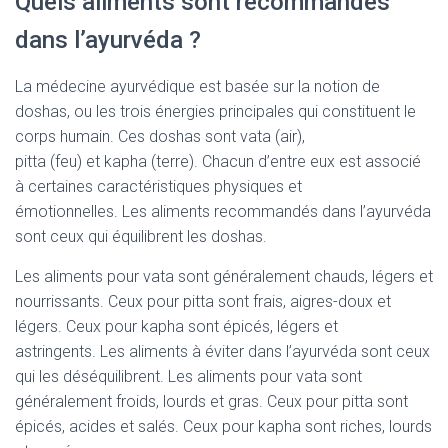
Quels aliments sont recommandés
dans l’ayurvéda ?
La médecine ayurvédique est basée sur la notion de
doshas, ou les trois énergies principales qui constituent le
corps humain.
Ces doshas sont
vata
(air)
,
pitta
(feu)
et
kapha
(terre)
.
Chacun d’entre eux est associé
à certaines caractéristiques physiques et
émotionnelles.
Les aliments recommandés dans l’ayurvéda
sont ceux qui équilibrent les doshas.
Les aliments pour
vata
sont généralement chauds, légers et
nourrissants.
Ceux pour pitta sont frais, aigres-doux et
légers.
Ceux pour
kapha
sont épicés, légers et
astringents.
Les aliments à éviter dans l’ayurvéda sont ceux
qui les déséquilibrent.
Les aliments pour
vata
sont
généralement froids, lourds et gras.
Ceux pour pitta sont
épicés, acides et salés.
Ceux pour
kapha
sont riches, lourds