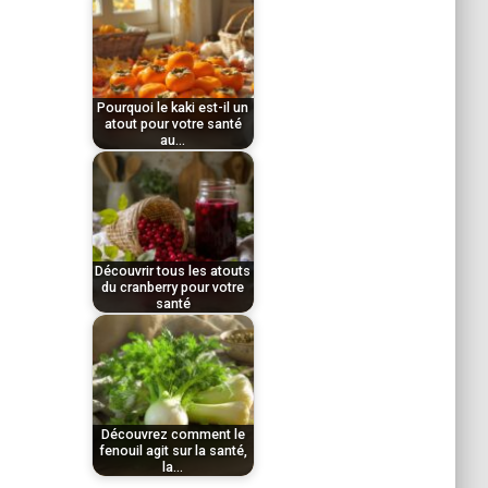
par
pourtant…
décembre 11, 2025
Le
Tom
basilic, herbe
Pourquoi le kaki est-il un
aromatique
atout pour votre santé
au…
emblématique de nos
par
cuisines, cache bien…
décembre 11, 2025
Le
Tom
radis noir, légume
Découvrir tous les atouts
racine aux multiples
du cranberry pour votre
santé
vertus, constitue un…
par
novembre 25, 2025
Le
Tom
kaki, fruit d'automne
Découvrez comment le
aux saveurs sucrées,
fenouil agit sur la santé,
la…
regorge de vitamines,…