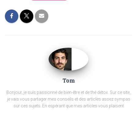
Tom
Bonjour, je suis passionné de bien-être et de thé détox.
Sur ce site,
je vais vous partager mes conseils et des articles assez sympas
sur ces sujets.
En espérant que mes articles vous plaisent