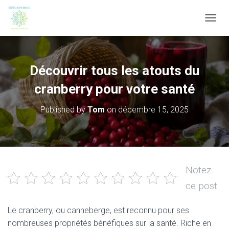
OUVRI
Découvrir tous les atouts du
cranberry pour votre santé
Published by
Tom
on
décembre 15, 2025
Notez
ce post
Le cranberry, ou canneberge, est reconnu pour ses
nombreuses propriétés bénéfiques sur la santé. Riche en