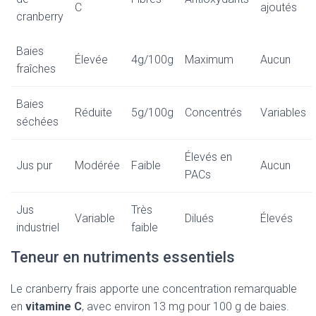
C
ajoutés
cranberry
Baies
Élevée
4g/100g
Maximum
Aucun
fraîches
Baies
Réduite
5g/100g
Concentrés
Variables
séchées
Élevés en
Jus pur
Modérée
Faible
Aucun
PACs
Jus
Très
Variable
Dilués
Élevés
industriel
faible
Teneur en nutriments essentiels
Le cranberry frais apporte une concentration remarquable
en
vitamine C
, avec environ 13 mg pour 100 g de baies.