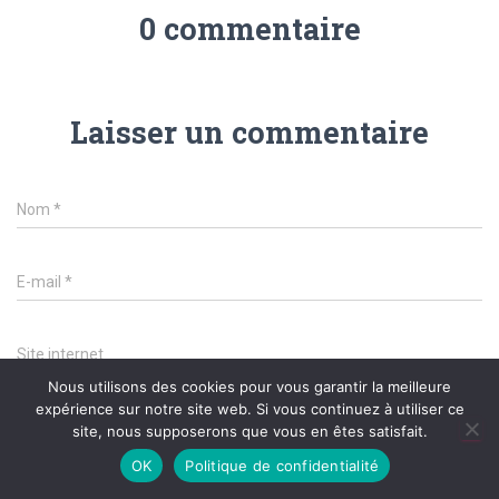
0 commentaire
Laisser un commentaire
Nom
*
E-mail
*
Site internet
Nous utilisons des cookies pour vous garantir la meilleure
expérience sur notre site web. Si vous continuez à utiliser ce
Qu’avez vous à l’esprit ?
site, nous supposerons que vous en êtes satisfait.
OK
Politique de confidentialité