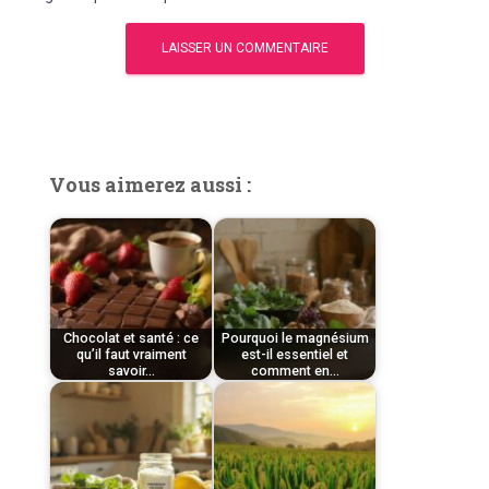
Vous aimerez aussi :
Chocolat et santé : ce
Pourquoi le magnésium
qu’il faut vraiment
est-il essentiel et
savoir…
comment en…
par
par
Tom
Tom