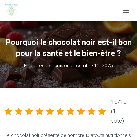
OUVRI
Pourquoi le chocolat noir est-il bon
pour la santé et le bien-être ?
Published by
Tom
on
décembre 11, 2025
10/10 -
(1
vote)
Le chocolat noir présente de nombreux atouts nutritionnels