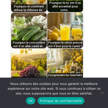
Pourquoi le riz est-il un
Pourquoi et comment
allié essentiel pour
utiliser le chlorure de…
votre…
par
par
décembre 11, 2025
Le
décembre 11, 2025
Le
Tom
Tom
chocolat possède des
magnésium joue un
propriétés
rôle fondamental dans
Pourquoi le concombre
Pourquoi le citron pressé
est-il un allié santé et…
est-il bon pour la santé ?
nutritionnelles
plus de 300…
par
par
remarquables grâce à
décembre 11, 2025
Le
décembre 14, 2025
Le
Tom
Tom
sa…
chlorure de
riz constitue un aliment
Comprendre les bienfaits
magnésium est
de base pour plus de…
Pourquoi le raisin est-il
du pollen pour votre
bénéfique pour la santé ?
santé…
reconnu pour ses
Nous utilisons des cookies pour vous garantir la meilleure
par
par
expérience sur notre site web. Si vous continuez à utiliser ce
multiples bienfaits…
site, nous supposerons que vous en êtes satisfait.
décembre 11, 2025
Le
novembre 20, 2025
Le
Tom
Tom
OK
Politique de confidentialité
concombre se révèle
citron pressé regorge