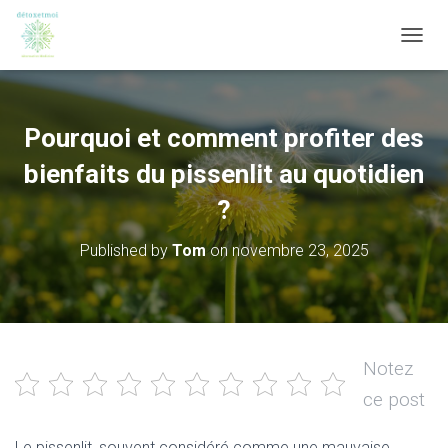
OUVRI
Pourquoi et comment profiter des
bienfaits du pissenlit au quotidien
?
Published by
Tom
on
novembre 23, 2025
Notez
ce post
Le pissenlit, souvent considéré comme une mauvaise