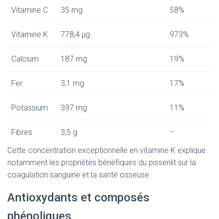
Vitamine C
35 mg
58%
Vitamine K
778,4 µg
973%
Calcium
187 mg
19%
Fer
3,1 mg
17%
Potassium
397 mg
11%
Fibres
3,5 g
–
Cette concentration exceptionnelle en vitamine K explique
notamment les propriétés bénéfiques du pissenlit sur la
coagulation sanguine et la santé osseuse.
Antioxydants et composés
phénoliques