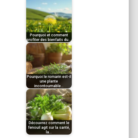
par
exceptionnelles, offre…
novembre 26, 2025
Le
Tom
thym, cette herbe
aromatique
Pourquoi et comment
profiter des bienfaits du…
méditerranéenne, recèle
par
de nombreuses
décembre 14, 2025
Le
Tom
vertus…
tilleul, arbre
Pourquoi le romarin est-il
emblématique des
une plante
incontournable…
villages français, est
par
reconnu depuis…
novembre 23, 2025
Le
Tom
pissenlit, souvent
Découvrez comment le
considéré comme une
fenouil agit sur la santé,
la…
mauvaise herbe, recèle