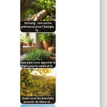
par
novembre 20, 2025
Le
Tom
gingembre, rhizome
Ginseng : une racine
aux propriétés
précieuse pour l’énergie,
la…
thérapeutiques
par
reconnues depuis des
novembre 21, 2025
Le
Tom
millénaires,…
miel, véritable trésor de
la ruche, concentre des
Que peut vous apporter le
thym pour la santé et le…
propriétés…
par
décembre 17, 2025
Le
Tom
ginseng, racine
millénaire reconnue
Quels sont les bienfaits
prouvés du tilleul et…
pour ses propriétés