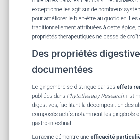
millénaires dans les traditions médicinales d
exceptionnelles agit sur de nombreux système
pour améliorer le bien-être au quotidien. Les
traditionnellement attribuées à cette épice, 
propriétés thérapeutiques ne cesse de croîtr
Des propriétés digestiv
documentées
Le gingembre se distingue par ses
effets r
publiées dans
Phytotherapy Research
, il s
digestives, facilitant la décomposition des a
composés actifs, notamment les gingérols et
gastro-intestinal.
La racine démontre une
efficacité particul