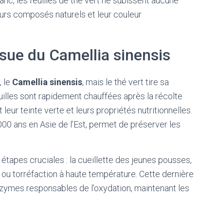
anc, les feuilles de thé vert ne subissent aucune
eurs composés naturels et leur couleur
ssue du Camellia sinensis
, le
Camellia sinensis
, mais le thé vert tire sa
uilles sont rapidement chauffées après la récolte
leur teinte verte et leurs propriétés nutritionnelles.
000 ans en Asie de l’Est, permet de préserver les
étapes cruciales : la cueillette des jeunes pousses,
eur ou torréfaction à haute température. Cette dernière
zymes responsables de l’oxydation, maintenant les