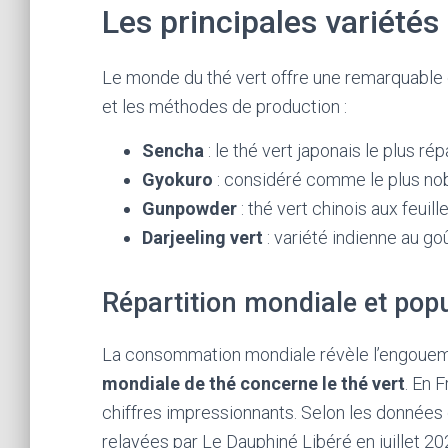
Les principales variétés
Le monde du thé vert offre une remarquable d
et les méthodes de production :
Sencha
: le thé vert japonais le plus r
Gyokuro
: considéré comme le plus nobl
Gunpowder
: thé vert chinois aux feuill
Darjeeling vert
: variété indienne au goû
Répartition mondiale et popu
La consommation mondiale révèle l’engouem
mondiale de thé concerne le thé vert
. En 
chiffres impressionnants. Selon les données d
relayées par Le Dauphiné Libéré en juillet 20