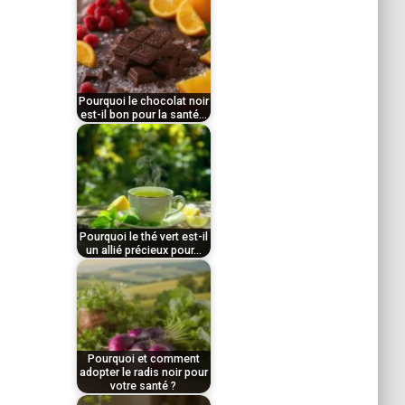
par
décembre 11, 2025
Le
Tom
thé noir, deuxième
boisson la plus
Pourquoi le chocolat noir
est-il bon pour la santé…
consommée au
par
monde…
décembre 14, 2025
Le
Tom
vinaigre blanc
s'impose aujourd'hui
Pourquoi le thé vert est-il
un allié précieux pour…
comme un produit
par
incontournable dans…
décembre 11, 2025
Le
Tom
chocolat noir présente
Pourquoi et comment
de nombreux atouts
adopter le radis noir pour
votre santé ?
nutritionnels grâce à…