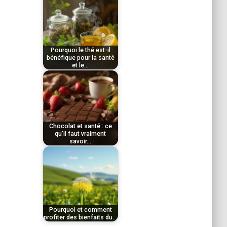
par
décembre 11, 2025
Le
Tom
thé vert se distingue par
Pourquoi le thé est-il
sa richesse
bénéfique pour la santé
et le…
exceptionnelle en…
par
décembre 11, 2025
Le
Tom
radis noir, légume
Chocolat et santé : ce
racine aux multiples
qu’il faut vraiment
savoir…
vertus, constitue un…
par
novembre 28, 2025
Le
Tom
thé, consommé
quotidiennement par
Pourquoi et comment
profiter des bienfaits du…
des millions de