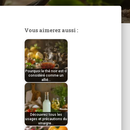
Vous aimerez aussi :
Pourquoi le thé noir est-il
considéré comme un
allié…
par
Tom
Découvrez tous les
usages et précautions du
vinaigre…