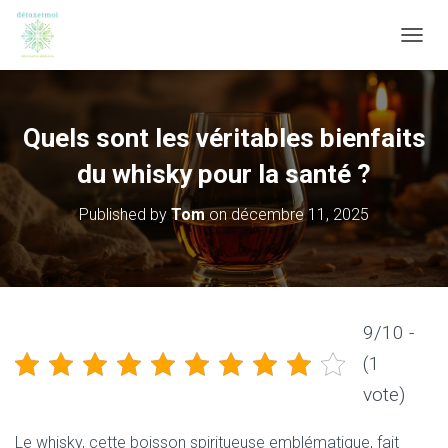
OUVRI
Quels sont les véritables bienfaits
du whisky pour la santé ?
Published by
Tom
on
décembre 11, 2025
9/10 -
(1
vote)
Le whisky, cette boisson spiritueuse emblématique, fait