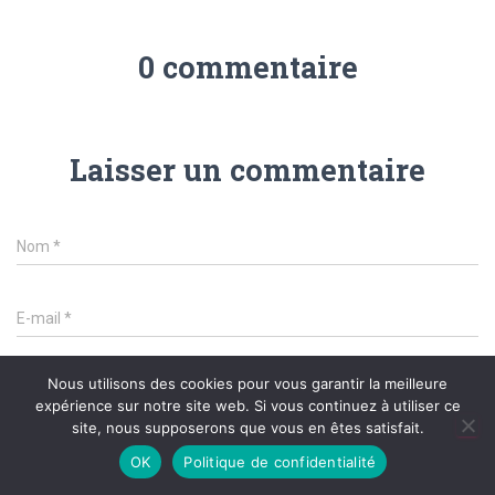
0 commentaire
Laisser un commentaire
Nom
*
E-mail
*
Nous utilisons des cookies pour vous garantir la meilleure
Site internet
expérience sur notre site web. Si vous continuez à utiliser ce
site, nous supposerons que vous en êtes satisfait.
OK
Politique de confidentialité
Qu’avez vous à l’esprit ?